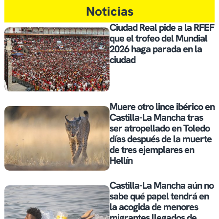
Noticias
Ciudad Real pide a la RFEF
que el trofeo del Mundial
2026 haga parada en la
ciudad
Muere otro lince ibérico en
Castilla-La Mancha tras
ser atropellado en Toledo
días después de la muerte
de tres ejemplares en
Hellín
Castilla-La Mancha aún no
sabe qué papel tendrá en
la acogida de menores
migrantes llegados de