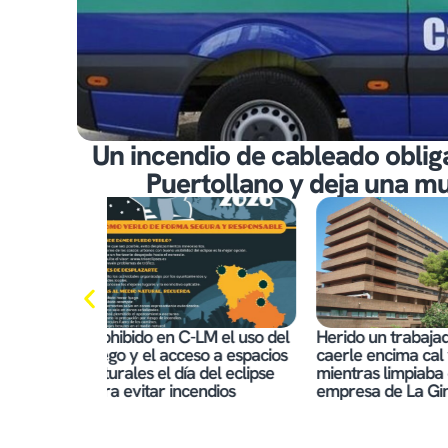
Un incendio de cableado oblig
Puertollano y deja una m
M el uso del
Herido un trabajador tras
Publicada la of
 a espacios
caerle encima cal viva
empleo público 
el eclipse
mientras limpiaba en una
Local de Cuen
dios
empresa de La Gineta