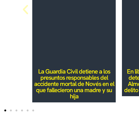
La Guardia Civil detiene a los
En li
presuntos responsables del
dete
accidente mortal de Novés en el
Almo
que fallecieron una madre y su
delit
hija