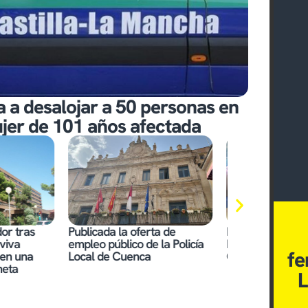
a a desalojar a 50 personas en
ujer de 101 años afectada
erta de
Fallece el expresidente de
Tres detenid
de la Policía
Eurocaja Rural, Andrés
depredadores,
fe
ca
Gómez Mora, a los 89 años
ellos, para a
menor en un 
L