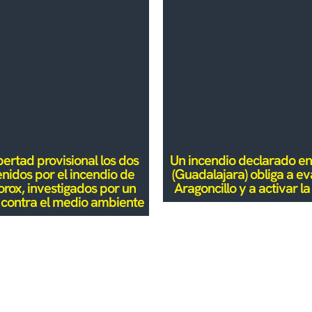
bertad provisional los dos
Un incendio declarado en
nidos por el incendio de
(Guadalajara) obliga a e
rox, investigados por un
Aragoncillo y a activar 
o contra el medio ambiente