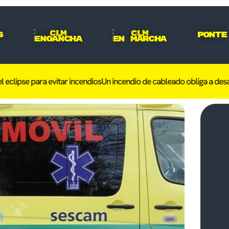
CLM
CLM
s
Ponte
Engancha
En Marcha
ara evitar incendios
Un incendio de cableado obliga a desalojar a 50 