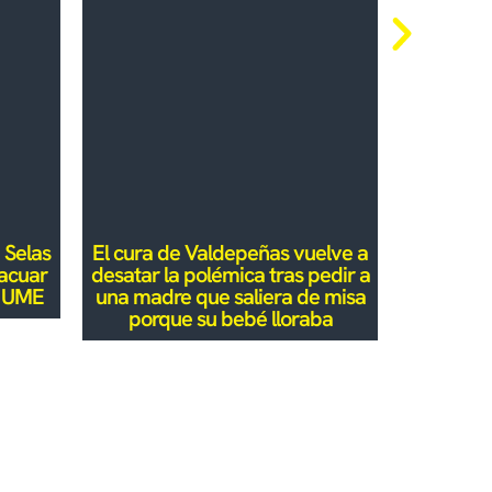
 Selas
El cura de Valdepeñas vuelve a
Hasta 7
vacuar
desatar la polémica tras pedir a
para imp
la UME
una madre que saliera de misa
en la pr
porque su bebé lloraba