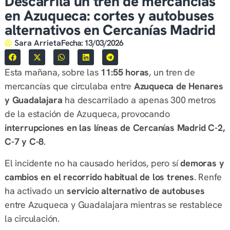
Descarrila un tren de mercancías
en Azuqueca: cortes y autobuses
alternativos en Cercanías Madrid
Sara Arrieta
Fecha:
13/03/2026
Esta mañana, sobre las
11:55 horas
, un tren de
mercancías que circulaba entre
Azuqueca de Henares
y Guadalajara
ha descarrilado a apenas 300 metros
de la estación de Azuqueca, provocando
interrupciones en las líneas de Cercanías Madrid C-2,
C-7 y C-8
.
El incidente no ha causado heridos, pero sí
demoras y
cambios en el recorrido habitual de los trenes
. Renfe
ha activado un
servicio alternativo de autobuses
entre Azuqueca y Guadalajara mientras se restablece
la circulación.