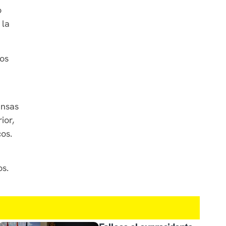
o
 la
tos
ensas
ior,
cos.
os.