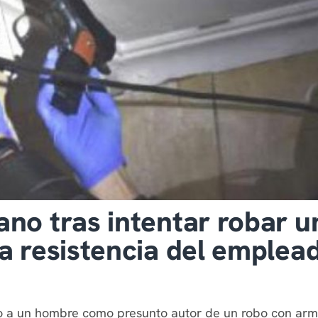
ano tras intentar robar u
la resistencia del emplea
ano a un hombre como presunto autor de un robo con ar