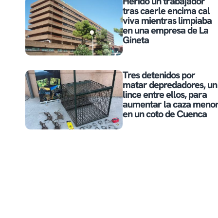
Herido un trabajador
tras caerle encima cal
viva mientras limpiaba
en una empresa de La
Gineta
Tres detenidos por
matar depredadores, un
lince entre ellos, para
aumentar la caza meno
en un coto de Cuenca