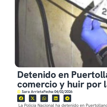
Detenido en Puertoll
comercio y huir por 
Sara Arrieta
Fecha:
04/02/2026
La Policía Nacional ha detenido en Puertoll