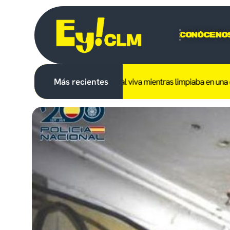
Conóceno
trabajador tras caerle encima cal viva mientras limpiaba en una emp
Más recientes