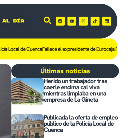
 al día
 Local de Cuenca
Fallece el expresidente de Eurocaja Rural, Andrés 
Últimas noticias
Herido un trabajador tras
caerle encima cal viva
mientras limpiaba en una
empresa de La Gineta
Publicada la oferta de empleo
público de la Policía Local de
Cuenca