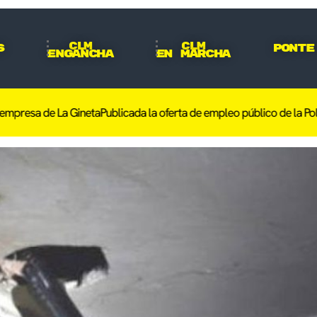
CLM
CLM
s
Ponte
Engancha
En Marcha
resa de La Gineta
Publicada la oferta de empleo público de la Policía