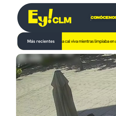
Conóceno
n trabajador tras caerle encima cal viva mientras limpiaba en una e
Más recientes