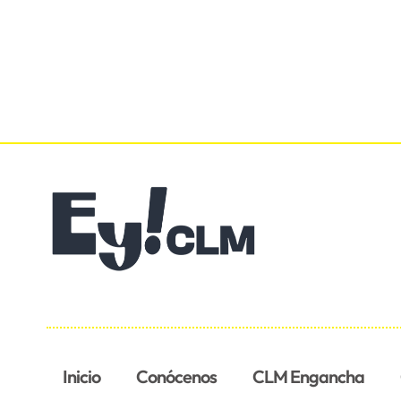
Inicio
Conócenos
CLM Engancha