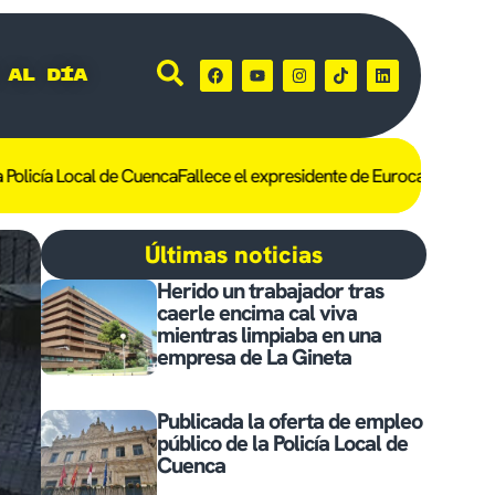
 al día
ía Local de Cuenca
Fallece el expresidente de Eurocaja Rural, André
Últimas noticias
Herido un trabajador tras
caerle encima cal viva
mientras limpiaba en una
empresa de La Gineta
Publicada la oferta de empleo
público de la Policía Local de
Cuenca