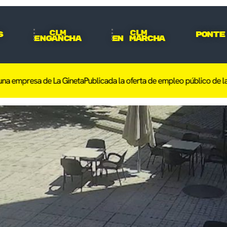
CLM
CLM
s
Ponte
Engancha
En Marcha
mpresa de La Gineta
Publicada la oferta de empleo público de la Polic