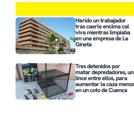
Herido un trabajador
tras caerle encima cal
viva mientras limpiaba
en una empresa de La
Gineta
Tres detenidos por
matar depredadores, un
lince entre ellos, para
aumentar la caza meno
en un coto de Cuenca