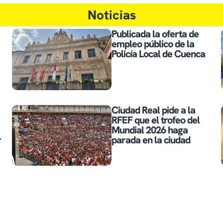
Noticias
Publicada la oferta de
empleo público de la
Policía Local de Cuenca
Ciudad Real pide a la
RFEF que el trofeo del
Mundial 2026 haga
r
parada en la ciudad