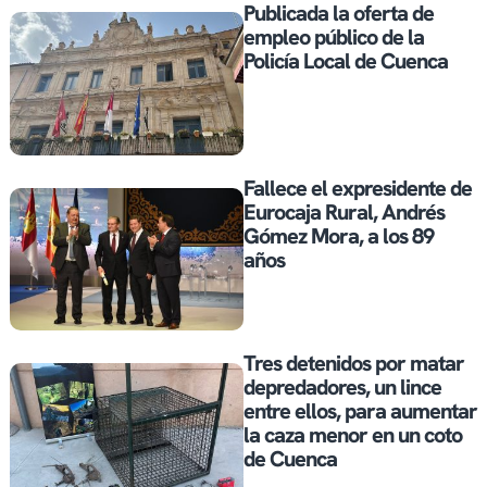
Publicada la oferta de
empleo público de la
Policía Local de Cuenca
Fallece el expresidente de
Eurocaja Rural, Andrés
Gómez Mora, a los 89
años
Tres detenidos por matar
depredadores, un lince
entre ellos, para aumentar
la caza menor en un coto
de Cuenca