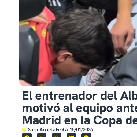
El entrenador del Al
motivó al equipo ant
Madrid en la Copa de
Sara Arrieta
Fecha:
15/01/2026