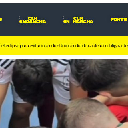
CLM
CLM
s
Ponte
Engancha
En Marcha
pse para evitar incendios
Un incendio de cableado obliga a desalojar 