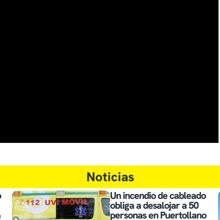
Noticias
o
Un incendio de cableado
obliga a desalojar a 50
a
personas en Puertollano