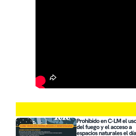
Prohibido en C-LM el us
del fuego y el acceso a
espacios naturales el dí