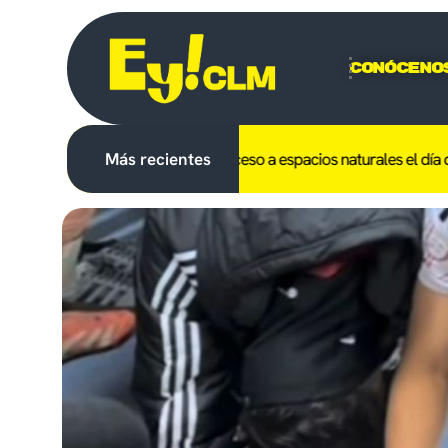
Conóceno
-LM el uso del fuego y el acceso a espacios naturales el día del ecli
Más recientes