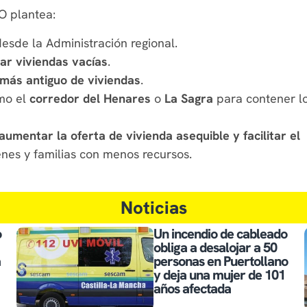
O plantea:
esde la Administración regional.
ar viviendas vacías
.
 más antiguo de viviendas
.
mo el
corredor del Henares
o
La Sagra
para contener l
aumentar la oferta de vivienda asequible y facilitar el
nes y familias con menos recursos.
Noticias
o
Un incendio de cableado
obliga a desalojar a 50
a
personas en Puertollano
y deja una mujer de 101
años afectada