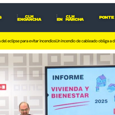
CLM
CLM
s
Ponte
Engancha
En Marcha
ipse para evitar incendios
Un incendio de cableado obliga a desalojar