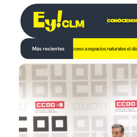
Conóceno
C-LM el uso del fuego y el acceso a espacios naturales el día del ecl
Más recientes