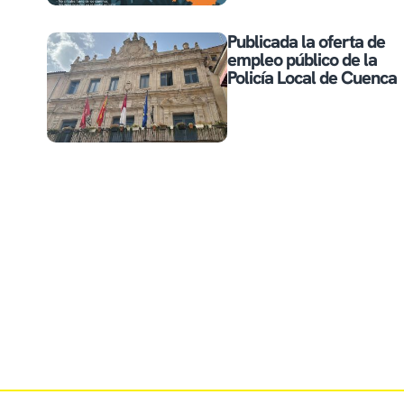
Publicada la oferta de
empleo público de la
Policía Local de Cuenca