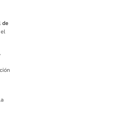
l de
 el
,
ción
la