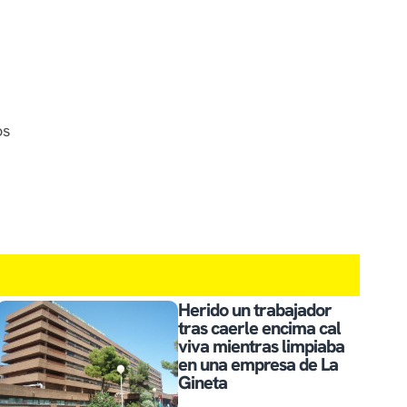
os
Herido un trabajador
tras caerle encima cal
viva mientras limpiaba
en una empresa de La
Gineta