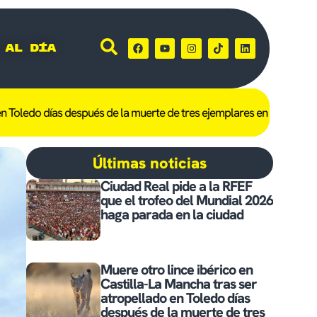
 al día
ías después de la muerte de tres ejemplares en Hellín
Castilla-La Ma
Últimas noticias
Ciudad Real pide a la RFEF
que el trofeo del Mundial 2026
haga parada en la ciudad
Muere otro lince ibérico en
Castilla-La Mancha tras ser
atropellado en Toledo días
después de la muerte de tres