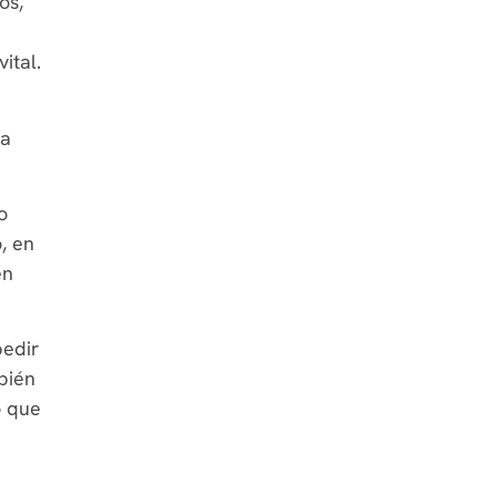
os,
ital.
ba
o
, en
en
pedir
bién
ó que