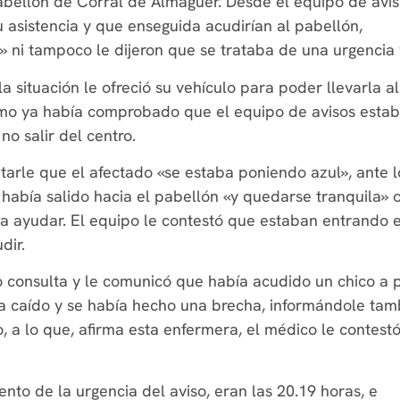
bellón de Corral de Almaguer. Desde el equipo de avis
 asistencia y que enseguida acudirían al pabellón,
ni tampoco le dijeron que se trataba de una urgencia v
la situación le ofreció su vehículo para poder llevarla al
como ya había comprobado que el equipo de avisos esta
no salir del centro.
tarle que el afectado «se estaba poniendo azul», ante l
 había salido hacia el pabellón «y quedarse tranquila» o
ara ayudar. El equipo le contestó que estaban entrando 
dir.
consulta y le comunicó que había acudido un chico a 
a caído y se había hecho una brecha, informándole tam
, a lo que, afirma esta enfermera, el médico le contest
to de la urgencia del aviso, eran las 20.19 horas, e