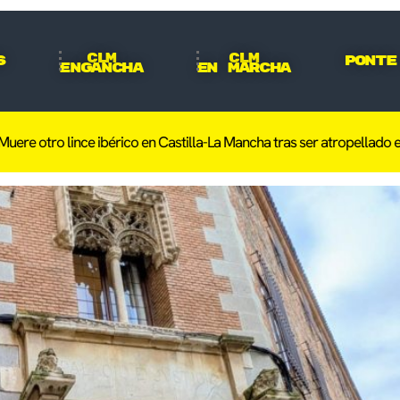
CLM
CLM
s
Ponte
Engancha
En Marcha
lince ibérico en Castilla-La Mancha tras ser atropellado en Toledo d