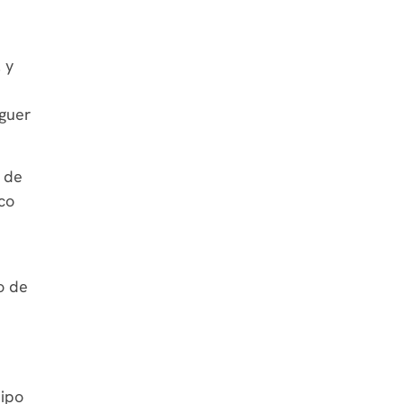
 y
aguer
a de
ico
o de
uipo