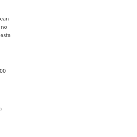
ican
 no
 esta
.00
a