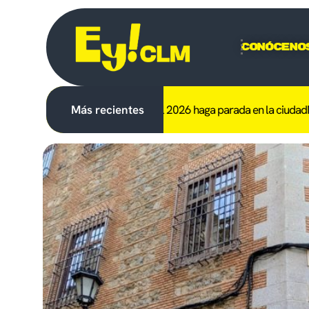
Conóceno
 que el trofeo del Mundial 2026 haga parada en la ciudad
Más recientes
Muere otro 