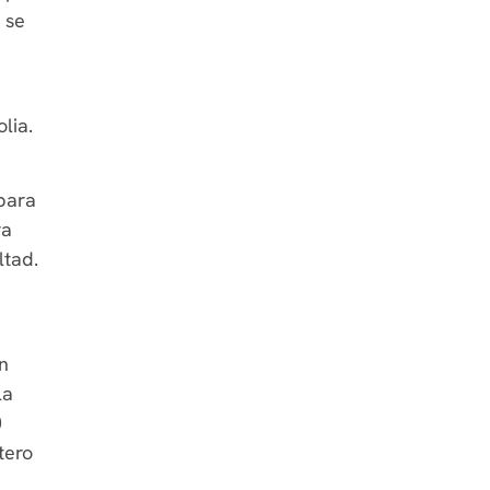
 se
lia.
 para
ra
ltad.
n
la
0
tero