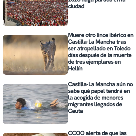
ciudad
Muere otro lince ibérico en
Castilla-La Mancha tras
ser atropellado en Toledo
días después de la muerte
de tres ejemplares en
Hellín
Castilla-La Mancha aún no
sabe qué papel tendrá en
la acogida de menores
migrantes llegados de
Ceuta
CCOO alerta de que las