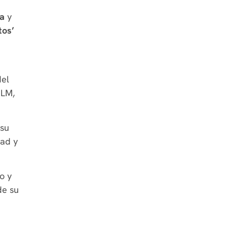
ta
y
tos’
del
CLM,
 su
dad y
o y
de su