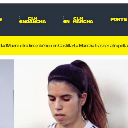
CLM
CLM
s
Ponte
Engancha
En Marcha
re otro lince ibérico en Castilla-La Mancha tras ser atropellado en 