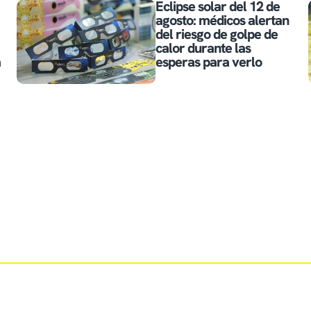
Eclipse solar del 12 de
agosto: médicos alertan
del riesgo de golpe de
calor durante las
a
esperas para verlo