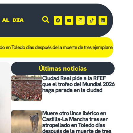
 al día
Toledo días después de la muerte de tres ejemplares en Hellín
Castil
Últimas noticias
Ciudad Real pide a la RFEF
que el trofeo del Mundial 2026
haga parada en la ciudad
Muere otro lince ibérico en
Castilla-La Mancha tras ser
atropellado en Toledo días
después de la muerte de tres