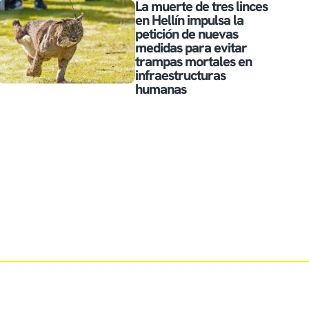
La muerte de tres linces
en Hellín impulsa la
petición de nuevas
medidas para evitar
trampas mortales en
infraestructuras
humanas