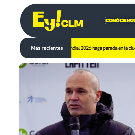
Conóceno
 la RFEF que el trofeo del Mundial 2026 haga parada en la ciudad
Más recientes
Mue