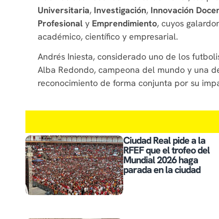
Universitaria
,
Investigación
,
Innovación Doce
Profesional
y
Emprendimiento
, cuyos galardo
académico, científico y empresarial.
Andrés Iniesta, considerado uno de los futboli
Alba Redondo, campeona del mundo y una de la
reconocimiento de forma conjunta por su impa
Ciudad Real pide a la
RFEF que el trofeo del
Mundial 2026 haga
parada en la ciudad