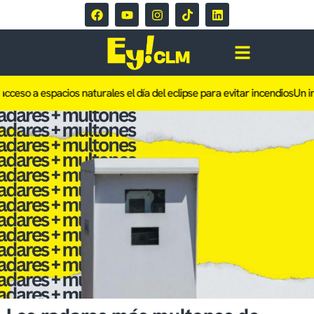
cceso a espacios naturales el día del eclipse para evitar incendios
Un inc