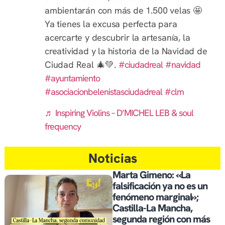
ambientarán con más de 1.500 velas 🤩
Ya tienes la excusa perfecta para
acercarte y descubrir la artesanía, la
creatividad y la historia de la Navidad de
Ciudad Real 🎄💚.
#ciudadreal
#navidad
#ayuntamiento
#asociacionbelenistasciudadreal
#clm
♬ Inspiring Violins – D’MICHEL LEB & soul
frequency
Noticias
Marta Gimeno: «La
falsificación ya no es un
fenómeno marginal»;
Castilla-La Mancha,
segunda región con más