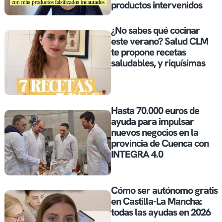
productos intervenidos
¿No sabes qué cocinar
este verano? Salud CLM
te propone recetas
saludables, y riquísimas
Hasta 70.000 euros de
ayuda para impulsar
nuevos negocios en la
provincia de Cuenca con
INTEGRA 4.0
Cómo ser autónomo gratis
en Castilla-La Mancha:
todas las ayudas en 2026