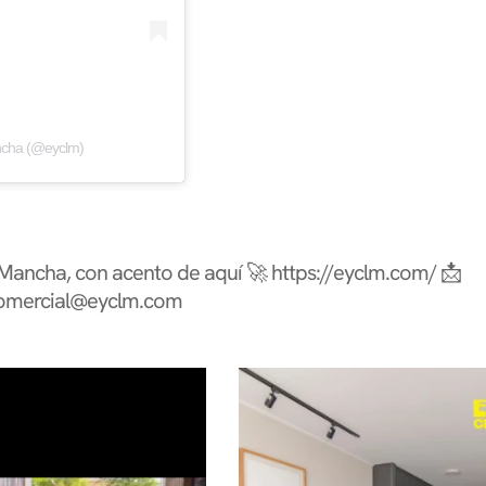
ancha (@eyclm)
 Mancha, con acento de aquí 🚀
https://eyclm.com/
📩
omercial@eyclm.com