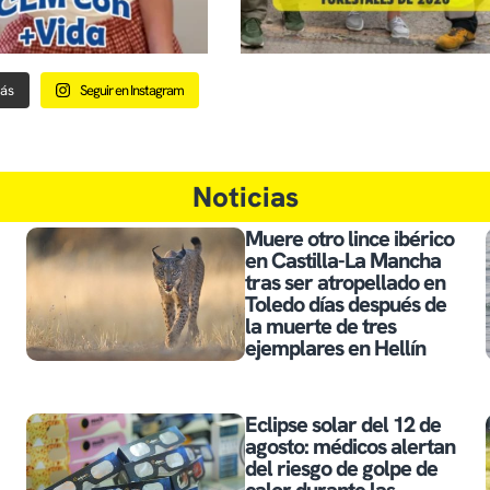
ás
Seguir en Instagram
Noticias
Muere otro lince ibérico
en Castilla-La Mancha
tras ser atropellado en
Toledo días después de
la muerte de tres
ejemplares en Hellín
Eclipse solar del 12 de
agosto: médicos alertan
del riesgo de golpe de
calor durante las