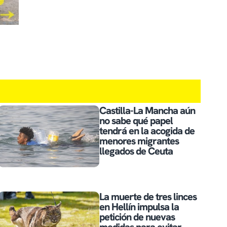
Castilla-La Mancha aún
no sabe qué papel
tendrá en la acogida de
menores migrantes
llegados de Ceuta
La muerte de tres linces
en Hellín impulsa la
petición de nuevas
medidas para evitar