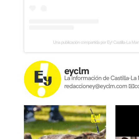
Una publicación compartida por Ey! Castilla-La M
eyclm
La información de Castilla-La
redaccioney@eyclm.com
📧c