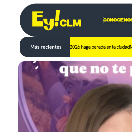
Conóceno
 el trofeo del Mundial 2026 haga parada en la ciudad
Más recientes
Muere otro linc