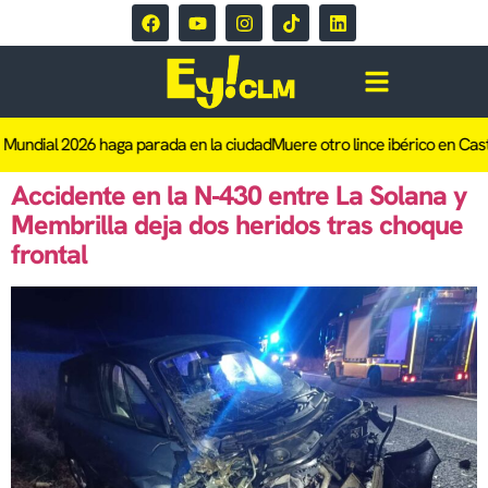
 Mundial 2026 haga parada en la ciudad
Muere otro lince ibérico en Cast
Accidente en la N‑430 entre La Solana y
Membrilla deja dos heridos tras choque
frontal