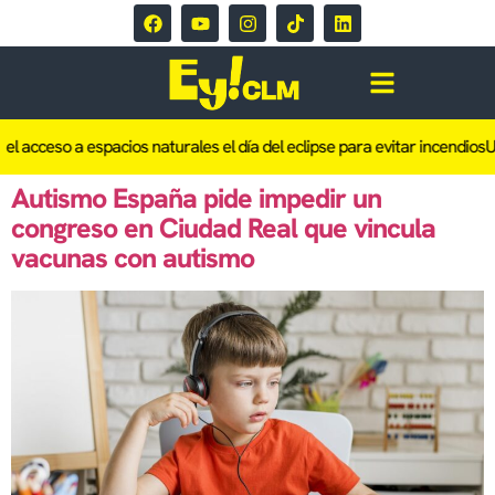
el acceso a espacios naturales el día del eclipse para evitar incendios
Un
Autismo España pide impedir un
congreso en Ciudad Real que vincula
vacunas con autismo