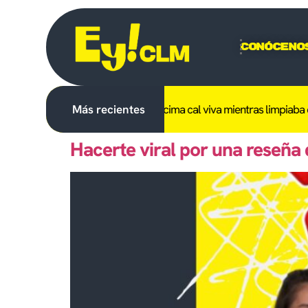
Conóceno
erido un trabajador tras caerle encima cal viva mientras limpiaba e
Más recientes
Hacerte viral por una reseña 