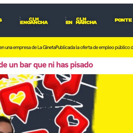
CLM
CLM
s
Ponte
Engancha
En Marcha
n una empresa de La Gineta
Publicada la oferta de empleo público de l
de un bar que ni has pisado