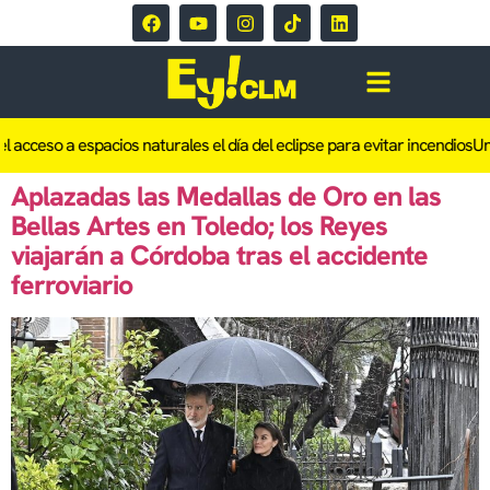
l acceso a espacios naturales el día del eclipse para evitar incendios
Un 
Aplazadas las Medallas de Oro en las
Bellas Artes en Toledo; los Reyes
viajarán a Córdoba tras el accidente
ferroviario