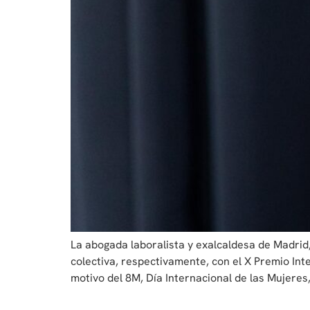
La abogada laboralista y exalcaldesa de Madrid
colectiva, respectivamente, con el X Premio In
motivo del 8M, Día Internacional de las Mujeres,