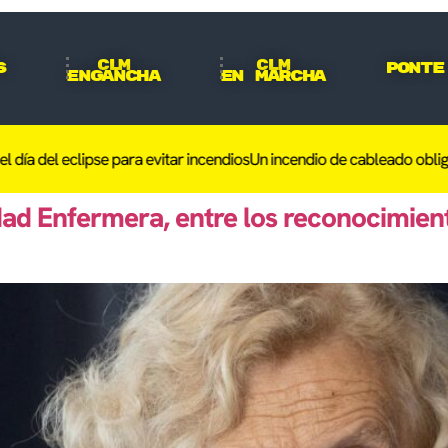
CLM
CLM
s
Ponte
Engancha
En Marcha
ía del eclipse para evitar incendios
Un incendio de cableado obliga a
ad Enfermera, entre los reconocimient