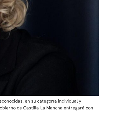
conocidas, en su categoría individual y
Gobierno de Castilla-La Mancha entregará con