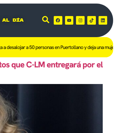
 al día
 desalojar a 50 personas en Puertollano y deja una mujer de 101 año
os que C-LM entregará por el