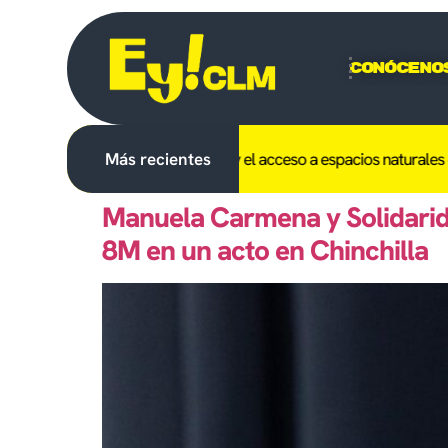
Conóceno
hibido en C-LM el uso del fuego y el acceso a espacios naturales el d
Más recientes
Manuela Carmena y Solidarid
8M en un acto en Chinchilla