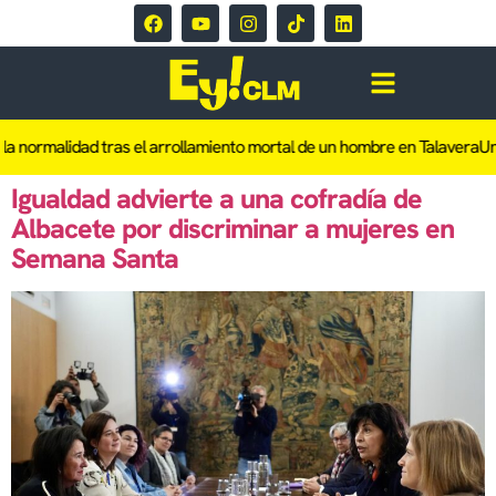
a normalidad tras el arrollamiento mortal de un hombre en Talavera
Una
Igualdad advierte a una cofradía de
Albacete por discriminar a mujeres en
Semana Santa