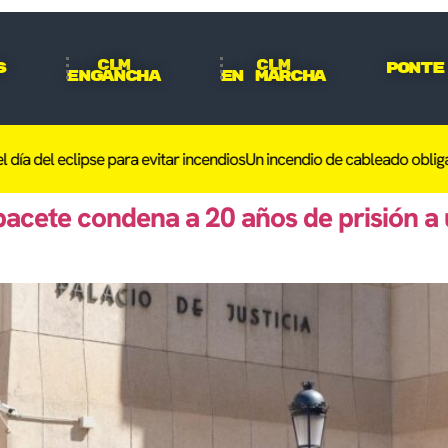
CLM
CLM
s
Ponte
Engancha
En Marcha
 del eclipse para evitar incendios
Un incendio de cableado obliga a d
lbacete condena a 20 años de prisión a