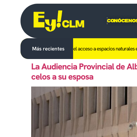
Conóceno
ibido en C-LM el uso del fuego y el acceso a espacios naturales el día
Más recientes
La Audiencia Provincial de A
celos a su esposa