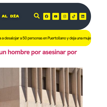
 al día
esalojar a 50 personas en Puertollano y deja una mujer de 101 años
 un hombre por asesinar por