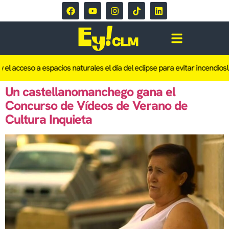
 el acceso a espacios naturales el día del eclipse para evitar incendios
U
Un castellanomanchego gana el
Concurso de Vídeos de Verano de
Cultura Inquieta