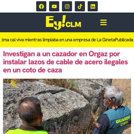
cima cal viva mientras limpiaba en una empresa de La Gineta
Publicada l
Investigan a un cazador en Orgaz por
instalar lazos de cable de acero ilegales
en un coto de caza