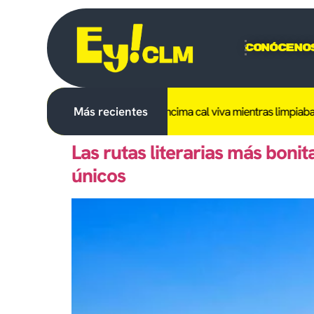
Conóceno
erido un trabajador tras caerle encima cal viva mientras limpiaba e
Más recientes
Las rutas literarias más bonita
únicos