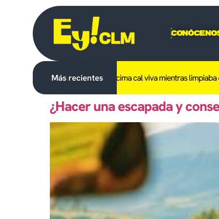
Conóceno
ido un trabajador tras caerle encima cal viva mientras limpiaba en 
Más recientes
¿Hacer una escapada y conse