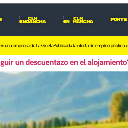
CLM
CLM
s
Ponte
Engancha
En Marcha
una empresa de La Gineta
Publicada la oferta de empleo público de la
guir un descuentazo en el alojamient