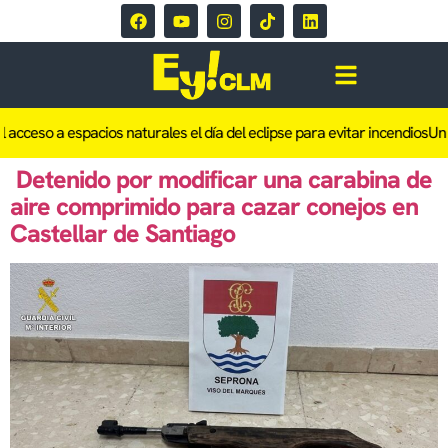
acceso a espacios naturales el día del eclipse para evitar incendios
Un in
Detenido por modificar una carabina de
aire comprimido para cazar conejos en
Castellar de Santiago