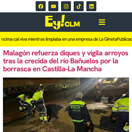
encima cal viva mientras limpiaba en una empresa de La Gineta
Publicada
Malagón refuerza diques y vigila arroyos
tras la crecida del río Bañuelos por la
borrasca en Castilla‑La Mancha