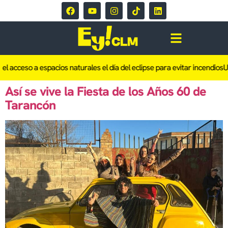
el acceso a espacios naturales el día del eclipse para evitar incendios
Un
Así se vive la Fiesta de los Años 60 de
Tarancón