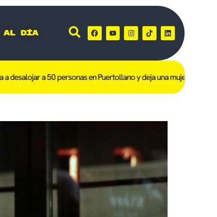
 al día
desalojar a 50 personas en Puertollano y deja una mujer de 101 año