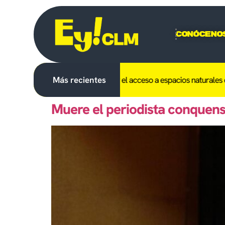
Conóceno
hibido en C-LM el uso del fuego y el acceso a espacios naturales el dí
Más recientes
Muere el periodista conquens