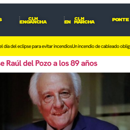
CLM
CLM
s
Ponte
Engancha
En Marcha
a del eclipse para evitar incendios
Un incendio de cableado obliga a 
e Raúl del Pozo a los 89 años