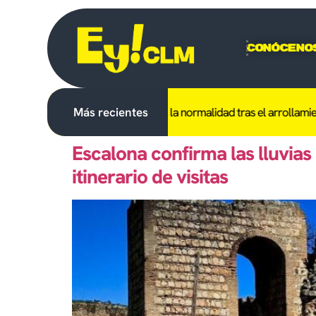
Conóceno
ea Madrid-Extremadura recupera la normalidad tras el arrollamiento
Más recientes
Escalona confirma las lluvias
itinerario de visitas