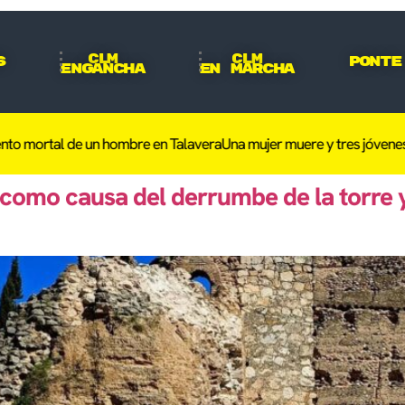
CLM
CLM
s
Ponte
Engancha
En Marcha
 mortal de un hombre en Talavera
Una mujer muere y tres jóvenes res
 como causa del derrumbe de la torre y