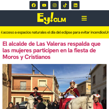
l acceso a espacios naturales el día del eclipse para evitar incendios
Un 
El alcalde de Las Valeras respalda que
las mujeres participen en la fiesta de
Moros y Cristianos