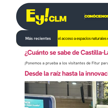
Conóceno
ibido en C-LM el uso del fuego y el acceso a espacios naturales el día
Más recientes
¿Cuánto se sabe de Castilla-
¡Ponemos a prueba a los visitantes de Fitur par
Desde la raíz hasta la innovac