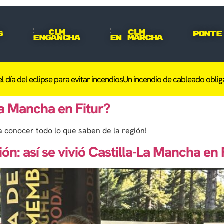
CLM
CLM
s
Ponte
Engancha
En Marcha
 del eclipse para evitar incendios
Un incendio de cableado obliga a d
La Mancha en Fitur?
a conocer todo lo que saben de la región!
ión: así se vivió Castilla-La Mancha en