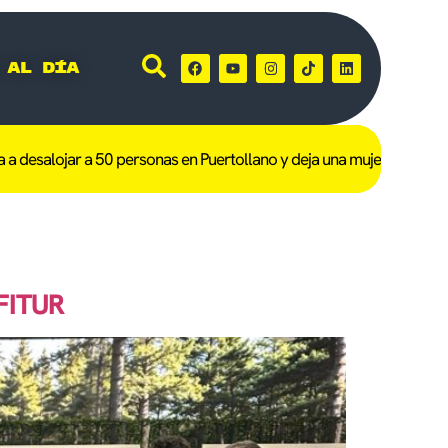
 al día
esalojar a 50 personas en Puertollano y deja una mujer de 101 años
 FITUR