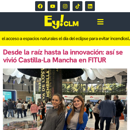
el acceso a espacios naturales el día del eclipse para evitar incendios
Un
Desde la raíz hasta la innovación: así se
vivió Castilla-La Mancha en FITUR