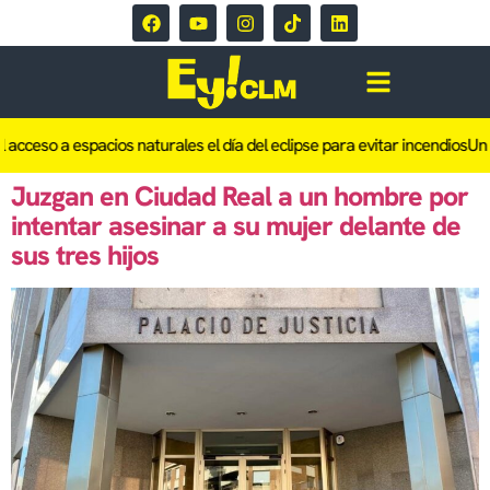
acceso a espacios naturales el día del eclipse para evitar incendios
Un in
Juzgan en Ciudad Real a un hombre por
intentar asesinar a su mujer delante de
sus tres hijos