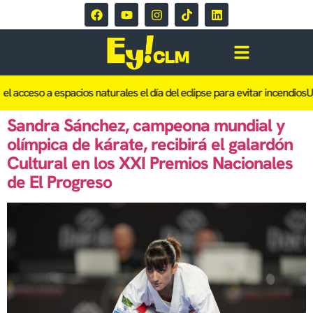
el acceso a espacios naturales el día del eclipse para evitar incendios
Un
Sandra Sánchez, campeona mundial y
olímpica de kárate, recibirá el galardón
Cultural en los XXI Premios Nacionales
de El Progreso