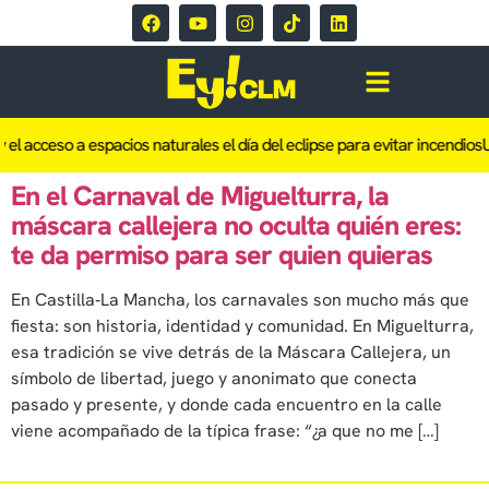
 el acceso a espacios naturales el día del eclipse para evitar incendios
U
En el Carnaval de Miguelturra, la
máscara callejera no oculta quién eres:
te da permiso para ser quien quieras
En Castilla‑La Mancha, los carnavales son mucho más que
fiesta: son historia, identidad y comunidad. En Miguelturra,
esa tradición se vive detrás de la Máscara Callejera, un
símbolo de libertad, juego y anonimato que conecta
pasado y presente, y donde cada encuentro en la calle
viene acompañado de la típica frase: “¿a que no me […]