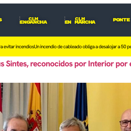
CLM
CLM
s
Ponte
Engancha
En Marcha
r incendios
Un incendio de cableado obliga a desalojar a 50 personas
 Sintes, reconocidos por Interior por e