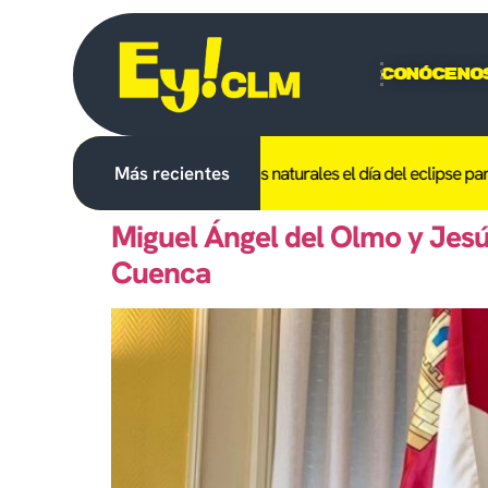
Conóceno
l fuego y el acceso a espacios naturales el día del eclipse para evita
Más recientes
Miguel Ángel del Olmo y Jesús
Cuenca