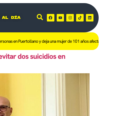
 al día
 en Puertollano y deja una mujer de 101 años afectada
Herido un tra
vitar dos suicidios en