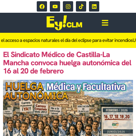
el acceso a espacios naturales el día del eclipse para evitar incendios
Un
El Sindicato Médico de Castilla-La
Mancha convoca huelga autonómica del
16 al 20 de febrero