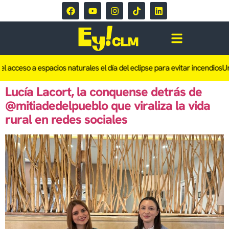
l acceso a espacios naturales el día del eclipse para evitar incendios
Un 
Lucía Lacort, la conquense detrás de
@mitiadedelpueblo que viraliza la vida
rural en redes sociales