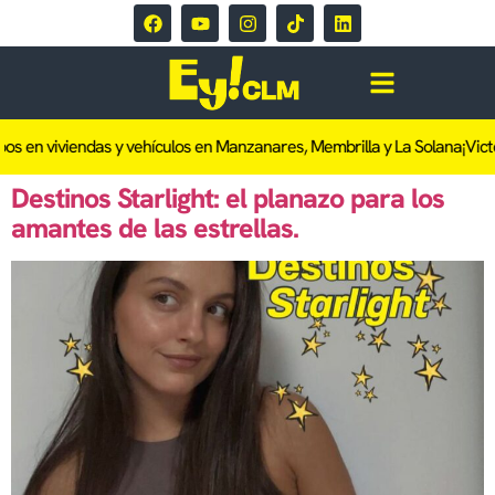
s en viviendas y vehículos en Manzanares, Membrilla y La Solana
¡Vict
Destinos Starlight: el planazo para los
amantes de las estrellas.