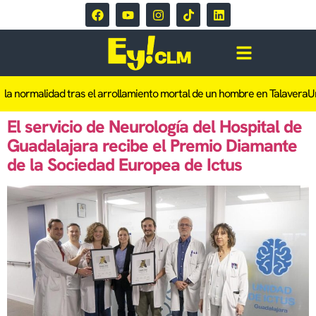
a normalidad tras el arrollamiento mortal de un hombre en Talavera
Un
El servicio de Neurología del Hospital de
Guadalajara recibe el Premio Diamante
de la Sociedad Europea de Ictus