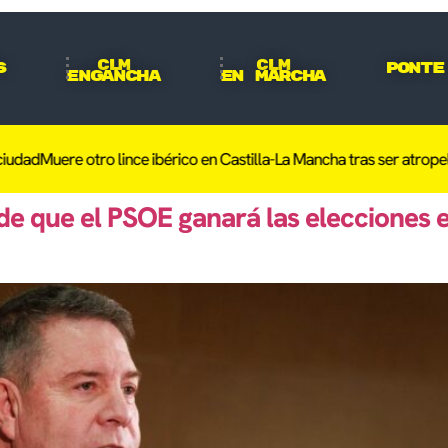
CLM
CLM
s
Ponte
Engancha
En Marcha
 otro lince ibérico en Castilla-La Mancha tras ser atropellado en To
e que el PSOE ganará las elecciones e