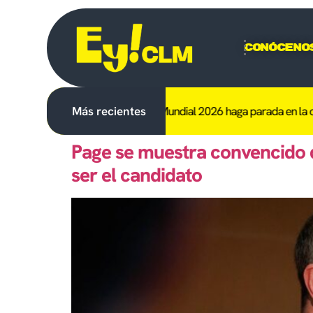
Conóceno
 RFEF que el trofeo del Mundial 2026 haga parada en la ciudad
Más recientes
Muere
Page se muestra convencido d
ser el candidato