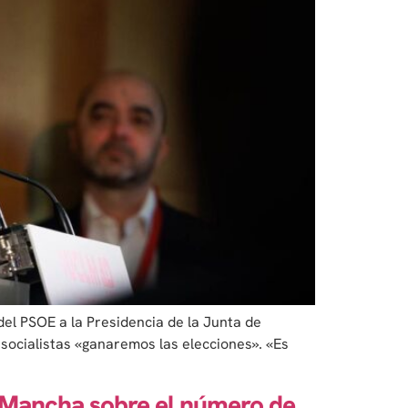
del PSOE a la Presidencia de la Junta de
socialistas «ganaremos las elecciones». «Es
La Mancha sobre el número de