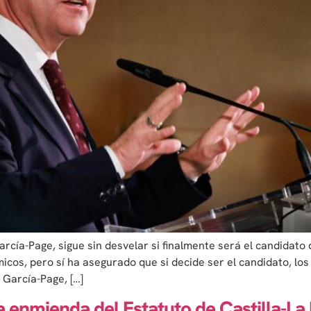
rcía-Page, sigue sin desvelar si finalmente será el candidato 
os, pero sí ha asegurado que si decide ser el candidato, los 
 García-Page, […]
la enmienda del Estatuto de Castilla-