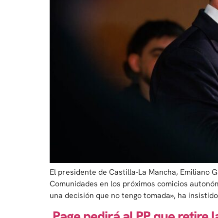
El presidente de Castilla-La Mancha, Emiliano Ga
Comunidades en los próximos comicios autonómic
una decisión que no tengo tomada», ha insistido
Page pedirá al PP que retire 