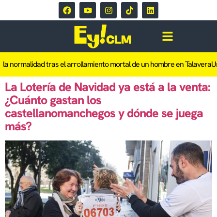
 normalidad tras el arrollamiento mortal de un hombre en Talavera
Una
La Lotería de Navidad ya está a la venta:
¿Cuánto gastan los
castellanomanchegos y dónde se juega
más?