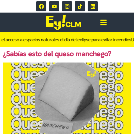
el acceso a espacios naturales el día del eclipse para evitar incendios
Un
¿Sabías esto del queso manchego?