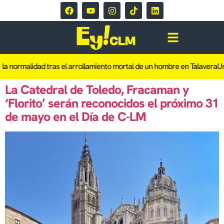
a normalidad tras el arrollamiento mortal de un hombre en Talavera
Una
La Catedral de Toledo, Fracaman y
‘Florito’ serán reconocidos el próximo 31
de mayo en el Día de C-LM