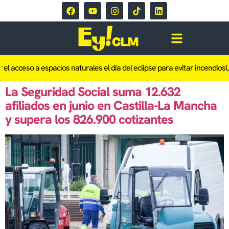
el acceso a espacios naturales el día del eclipse para evitar incendios
Un
La Seguridad Social suma 12.632
afiliados en junio en Castilla-La Mancha
y supera los 826.900 cotizantes