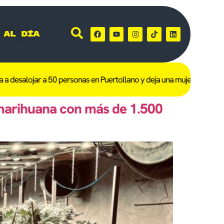
 al día
desalojar a 50 personas en Puertollano y deja una mujer de 101 años
marihuana con más de 1.500