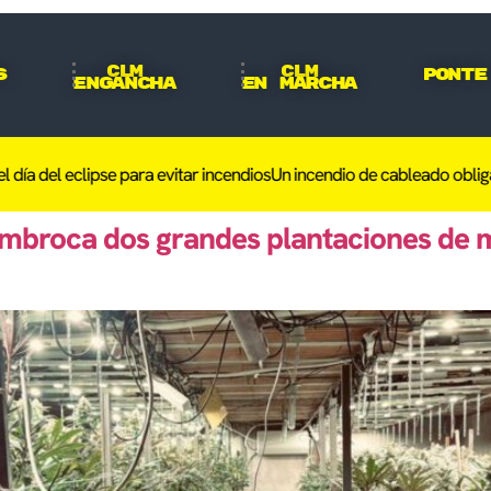
CLM
CLM
s
Ponte
Engancha
En Marcha
a del eclipse para evitar incendios
Un incendio de cableado obliga a 
ambroca dos grandes plantaciones de 