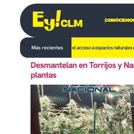
Conóceno
ibido en C-LM el uso del fuego y el acceso a espacios naturales el dí
Más recientes
Desmantelan en Torrijos y N
plantas