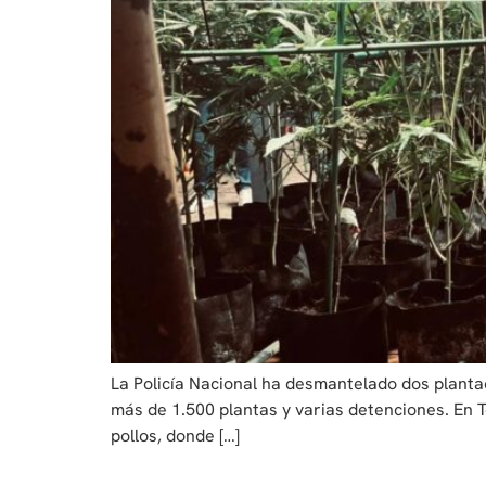
La Policía Nacional ha desmantelado dos plantac
más de 1.500 plantas y varias detenciones. En T
pollos, donde […]