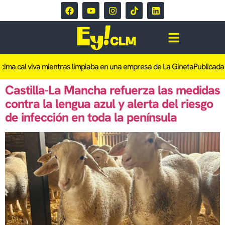
cima cal viva mientras limpiaba en una empresa de La Gineta
Publicada l
Castilla-La Mancha refuerza las medidas
contra la lengua azul y alerta del riesgo
de infección en toda la península