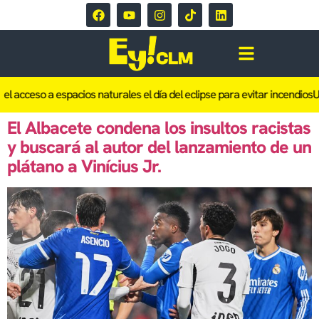
el acceso a espacios naturales el día del eclipse para evitar incendios
Un
El Albacete condena los insultos racistas
y buscará al autor del lanzamiento de un
plátano a Vinícius Jr.