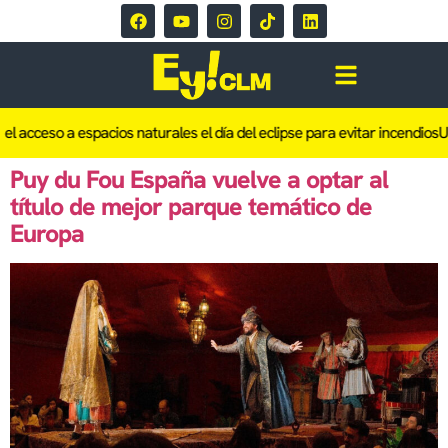
el acceso a espacios naturales el día del eclipse para evitar incendios
Un
Puy du Fou España vuelve a optar al
título de mejor parque temático de
Europa